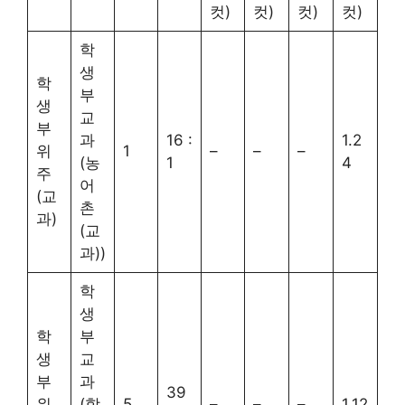
컷)
컷)
컷)
컷)
학
생
학
부
생
교
부
과
16 :
1.2
위
1
–
–
–
(농
1
4
주
어
(교
촌
과)
(교
과))
학
생
학
부
생
교
부
과
39
위
(학
5
–
–
–
1.12