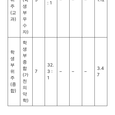
: 1
주
생
(교
부
과)
우
수
자)
학
생
학
부
생
종
부
32.
합
3.4
위
7
3 :
–
–
–
(가
7
주
1
천
(종
의
합)
약
학)