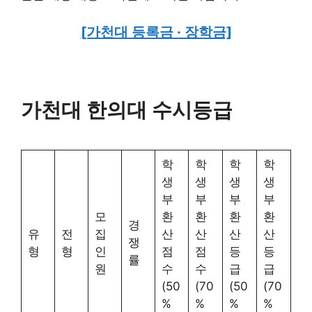
[가천대 등록금 · 장학금]
가천대 한의대 수시등급
학
학
학
학
생
생
생
생
부
부
부
부
모
환
환
환
환
경
유
전
집
산
산
산
산
쟁
형
형
인
점
점
등
등
률
원
수
수
급
급
(50
(70
(50
(70
%
%
%
%