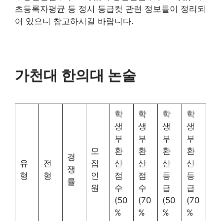
초등록자평균 등 정시 등급컷 관련 정보들이 정리되
어 있으니 참고하시길 바랍니다.
가천대 한의대 논술
학
학
학
학
생
생
생
생
부
부
부
부
모
환
환
환
환
경
유
전
집
산
산
산
산
쟁
형
형
인
점
점
등
등
률
원
수
수
급
급
(50
(70
(50
(70
%
%
%
%