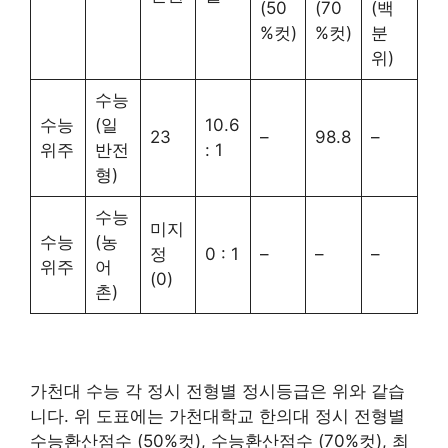
(50
(70
(백
%컷)
%컷)
분
위)
수능
수능
(일
10.6
23
–
98.8
–
위주
반전
: 1
형)
수능
미지
수능
(농
정
0 : 1
–
–
–
위주
어
(0)
촌)
가천대 수능 각 정시 전형별 정시등급은 위와 같습
니다. 위 도표에는 가천대학교 한의대 정시 전형별
수능환산점수 (50%컷), 수능환산점수 (70%컷), 최