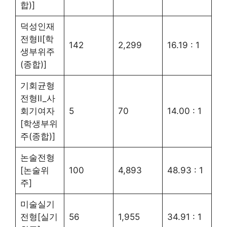
합)]
덕성인재
전형Ⅱ[학
142
2,299
16.19 : 1
생부위주
(종합)]
기회균형
전형Ⅱ_사
회기여자
5
70
14.00 : 1
[학생부위
주(종합)]
논술전형
[논술위
100
4,893
48.93 : 1
주]
미술실기
전형[실기
56
1,955
34.91 : 1