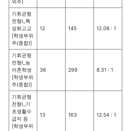
위주]
기회균형
전형Ⅰ_특
성화고교
12
145
12.08 : 1
[학생부위
주(종합)]
기회균형
전형Ⅰ_농
어촌학생
36
299
8.31 : 1
[학생부위
주(종합)]
기회균형
전형Ⅰ_기
초생활수
13
163
12.54 : 1
급자 등
[학생부위