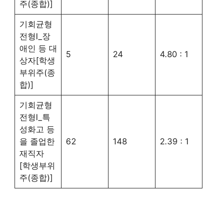
주(종합)]
기회균형
전형Ⅰ_장
애인 등 대
5
24
4.80 : 1
상자[학생
부위주(종
합)]
기회균형
전형Ⅰ_특
성화고 등
을 졸업한
62
148
2.39 : 1
재직자
[학생부위
주(종합)]