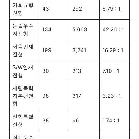
기회균형Ⅰ
43
292
6.79 : 1
전형
논술우수
134
5,663
42.26 : 1
자전형
세움인재
199
3,241
16.29 : 1
전형
S/W인재
30
213
7.10 : 1
전형
재림목회
자추천전
98
317
3.23 : 1
형
신학특별
38
66
1.74 : 1
전형
실기우수