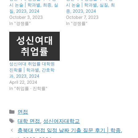
시 논술 | 학과별, 최종, 실
시 논술 | 학과별, 실질, 최
질, 2023, 2024
종, 2023, 2024
October 3, 2023
October 7, 2023
In "경쟁률"
In "경쟁률"
성신여대 취업률 대학원
진학률 | 학과별, 간호학
과, 2023, 2024
April 22, 2024
In "취업률 · 진학률"
Categories
면접
Tags
대학 면접
,
성신여자대학교
충북대 면접 일정 날짜 기출 질문 후기 | 학종,