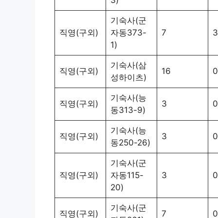
기숙사(군
직영(구외)
자동373-
7
3
1)
기숙사(삼
직영(구외)
16
0
성하이츠)
기숙사(능
직영(구외)
3
0
동313-9)
기숙사(능
직영(구외)
3
0
동250-26)
기숙사(군
직영(구외)
자동115-
3
0
20)
기숙사(군
직영(구외)
7
0