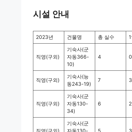
시설 안내
2023년
건물명
총 실수
기숙사(군
직영(구외)
자동366-
4
0
10)
기숙사(능
직영(구외)
7
3
동243-19)
기숙사(군
직영(구외)
자동130-
6
2
34)
기숙사(군
직영(구외)
자동130-
5
3