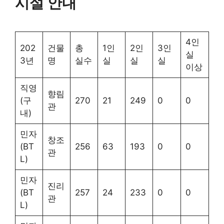
시설 안내
4인
202
건물
총
1인
2인
3인
실
3년
명
실수
실
실
실
이상
직영
향림
(구
270
21
249
0
0
관
내)
민자
창조
(BT
256
63
193
0
0
관
L)
민자
진리
(BT
257
24
233
0
0
관
L)