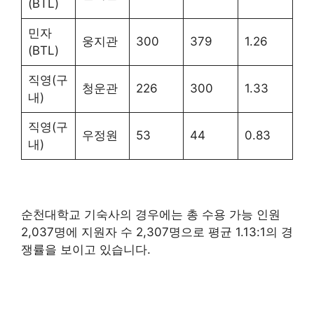
(BTL)
민자
웅지관
300
379
1.26
(BTL)
직영(구
청운관
226
300
1.33
내)
직영(구
우정원
53
44
0.83
내)
순천대학교 기숙사의 경우에는 총 수용 가능 인원
2,037명에 지원자 수 2,307명으로 평균 1.13:1의 경
쟁률을 보이고 있습니다.