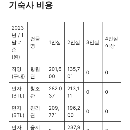
기숙사 비용
2023
년 / 1
건물
4인실
달 기
1인실
2인실
3인실
명
이상
준
(원)
직영
향림
201,6
135,7
0
0
(구내)
관
00
01
민자
창조
282,0
213,1
0
0
(BTL)
관
37
11
민자
진리
209,
196,2
0
0
(BTL)
관
771
00
민자
웅지
237,9