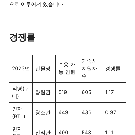
으로 이루어져 있습니다.
경쟁률
기숙사
수용 가
2023년
건물명
지원자
경쟁률
능 인원
수
직영(구
향림관
519
605
1.17
내)
민자
창조관
449
436
0.97
(BTL)
민자
진리관
490
543
1.11