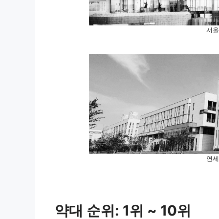
서울
연세
약대 순위: 1위 ~ 10위