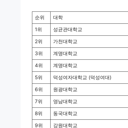
순위
대학
1위
성균관대학교
2위
가천대학교
3위
계명대학교
4위
계명대학교
5위
덕성여자대학교 (덕성여대)
6위
원광대학교
7위
영남대학교
8위
동국대학교
9위
강원대학교