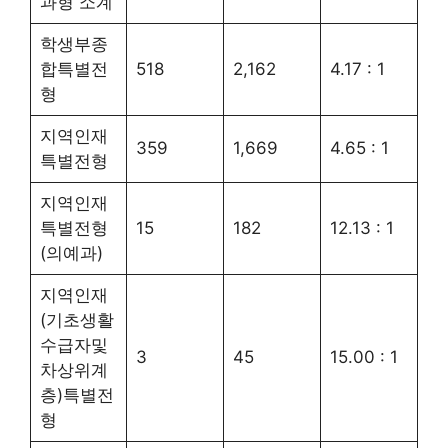
과형 소계
학생부종
합특별전
518
2,162
4.17 : 1
형
지역인재
359
1,669
4.65 : 1
특별전형
지역인재
특별전형
15
182
12.13 : 1
(의예과)
지역인재
(기초생활
수급자및
3
45
15.00 : 1
차상위계
층)특별전
형