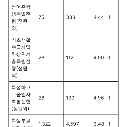
농어촌학
생특별전
75
333
4.44 : 1
형(정원
외)
기초생활
수급자및
차상위계
28
112
4.00 : 1
층특별전
형(정원
외)
특성화고
교졸업자
28
139
4.96 : 1
특별전형
(정원외)
학생부교
1,322
4,597
3.48 : 1