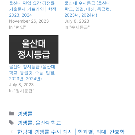
울산대 편입 요강 경쟁률
울산대 수시등급 (울산대
기출문제 커트라인 | 학점,
학교, 입결, 내신, 등급컷,
2023, 2024
2023년, 2024년)
November 26, 2023
July 8, 2023
In "편입"
In "수시등급"
울산대 정시등급 (울산대
학교, 등급컷, 수능, 입결,
2023년, 2024년)
July 8, 2023
In "정시등급"
Categories
경쟁률
Tags
경쟁률
,
울산대학교
한림대 경쟁률 수시 정시 | 학과별, 의대, 간호학