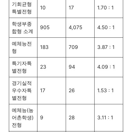
기회균형
10
17
1.70 : 1
특별전형
학생부종
905
4,075
4.50 : 1
합형 소계
예체능전
183
709
3.87 : 1
형
특기자특
23
94
4.09 : 1
별전형
경기실적
우수자특
17
26
1.53 : 1
별전형
예체능(농
어촌학생)
9
28
3.11 : 1
전형