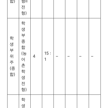
합)
형Ⅱ
전
형)
학
생
부
학
종
생
합
부
(농
15 :
위
4
–
–
–
–
어
1
주
촌
(종
학
합)
생
전
형)
학
생