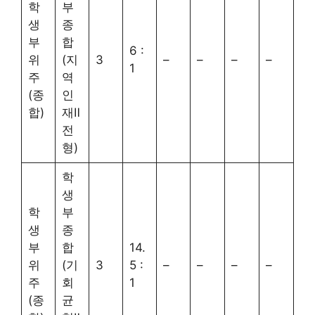
학
부
생
종
부
합
6 :
위
(지
3
–
–
–
–
1
주
역
(종
인
합)
재Ⅱ
전
형)
학
생
학
부
생
종
부
합
14.
위
(기
3
5 :
–
–
–
–
주
회
1
(종
균