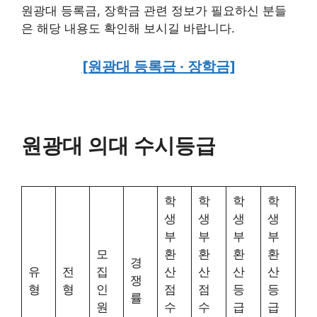
원광대 등록금, 장학금 관련 정보가 필요하신 분들
은 해당 내용도 확인해 보시길 바랍니다.
[원광대 등록금 · 장학금]
원광대 의대 수시등급
학
학
학
학
생
생
생
생
부
부
부
부
모
환
환
환
환
경
유
전
집
산
산
산
산
쟁
형
형
인
점
점
등
등
률
원
수
수
급
급