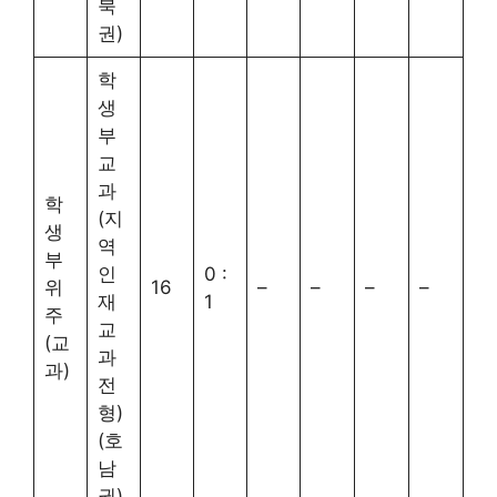
북
권)
학
생
부
교
과
학
(지
생
역
부
인
0 :
위
16
–
–
–
–
재
1
주
교
(교
과
과)
전
형)
(호
남
권)