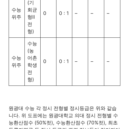
(기
수능
회균
0
0 : 1
–
–
–
위주
형Ⅱ
전
형)
수능
(농
수능
어촌
0
0 : 1
–
–
–
위주
학생
전
형)
원광대 수능 각 정시 전형별 정시등급은 위와 같습
니다. 위 도표에는 원광대학교 의대 정시 전형별 수
능환산점수 (50%컷), 수능환산점수 (70%컷), 최초