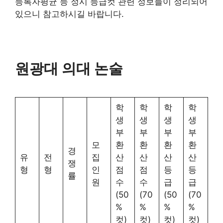
등록자평균 등 정시 등급컷 관련 정보들이 정리되어
있으니 참고하시길 바랍니다.
원광대 의대 논술
학
학
학
학
생
생
생
생
부
부
부
부
모
환
환
환
환
경
유
전
집
산
산
산
산
쟁
형
형
인
점
점
등
등
률
원
수
수
급
급
(50
(70
(50
(70
%
%
%
%
컷)
컷)
컷)
컷)