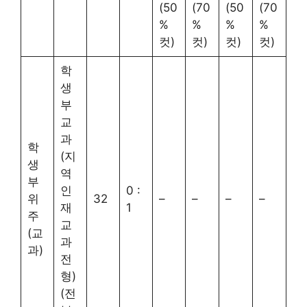
(50
(70
(50
(70
%
%
%
%
컷)
컷)
컷)
컷)
학
생
부
교
과
학
(지
생
역
부
인
0 :
위
32
–
–
–
–
재
1
주
교
(교
과
과)
전
형)
(전