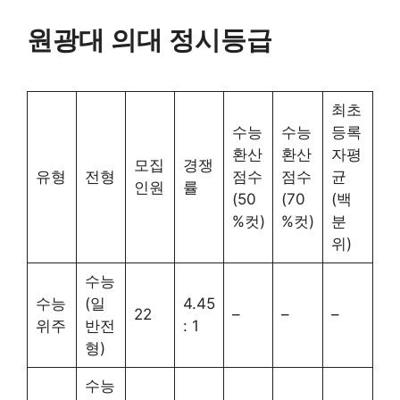
원광대 의대 정시등급
최초
수능
수능
등록
환산
환산
자평
모집
경쟁
유형
전형
점수
점수
균
인원
률
(50
(70
(백
%컷)
%컷)
분
위)
수능
수능
(일
4.45
22
–
–
–
위주
반전
: 1
형)
수능