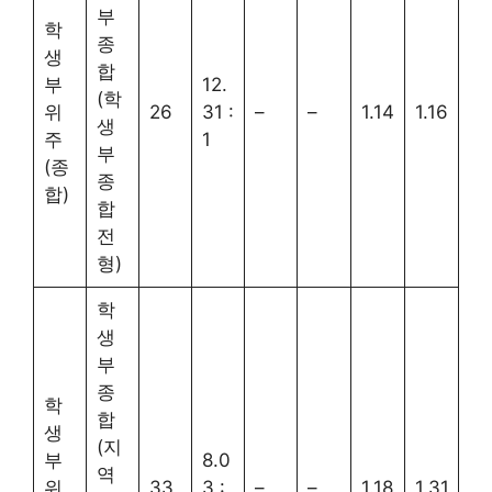
부
학
종
생
합
부
12.
(학
위
26
31 :
–
–
1.14
1.16
생
주
1
부
(종
종
합)
합
전
형)
학
생
부
종
학
합
생
(지
부
8.0
역
위
33
3 :
–
–
1.18
1.31