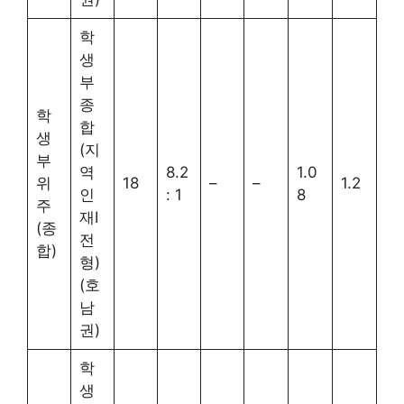
학
생
부
종
학
합
생
(지
부
역
8.2
1.0
위
18
–
–
1.2
인
: 1
8
주
재Ⅰ
(종
전
합)
형)
(호
남
권)
학
생