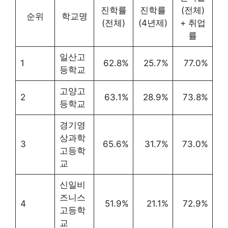
진학률
진학률
(전체)
순위
학교명
(전체)
(4년제)
+ 취업
률
일산고
1
62.8%
25.7%
77.0%
등학교
고양고
2
63.1%
28.9%
73.8%
등학교
경기영
상과학
3
65.6%
31.7%
73.0%
고등학
교
신일비
즈니스
4
51.9%
21.1%
72.9%
고등학
교