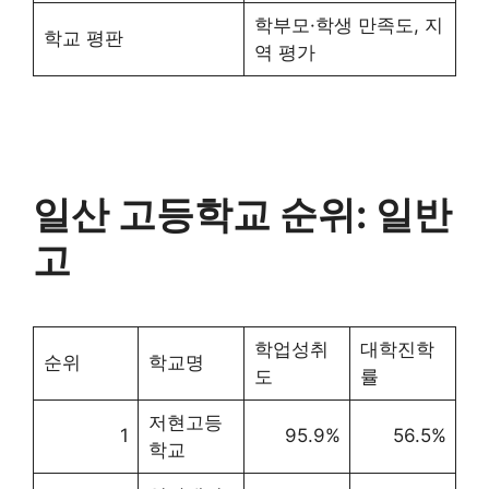
학부모·학생 만족도, 지
학교 평판
역 평가
일산 고등학교 순위: 일반
고
학업성취
대학진학
순위
학교명
도
률
저현고등
1
95.9%
56.5%
학교