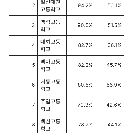
일산대진
2
94.2%
50.1%
고등학교
백석고등
3
90.5%
51.5%
학교
대화고등
4
82.7%
66.1%
학교
백마고등
5
82.2%
45.7%
학교
저동고등
6
80.5%
56.9%
학교
주엽고등
7
79.3%
42.6%
학교
백신고등
8
78.7%
44.1%
학교