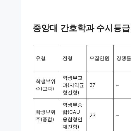
중앙대 간호학과 수시등급
유형
전형
모집인원
경쟁
학생부교
학생부위
과(지역균
27
–
주(교과)
형전형)
학생부종
학생부위
합(CAU
23
–
주(종합)
융합형인
재전형)