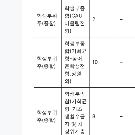
학생부종
학생부위
합(CAU
2
–
주(종합)
어울림전
형)
학생부종
합(기회균
학생부위
형-농어
10
–
주(종합)
촌학생전
형,정원
외)
학생부종
합(기회균
형-기초
학생부위
생활수급
8
–
주(종합)
자 및 차
상위계층