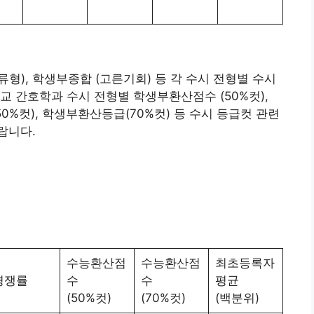
류형), 학생부종합 (고른기회) 등 각 수시 전형별 수시
교 간호학과 수시 전형별 학생부환산점수 (50%컷),
0%컷), 학생부환산등급(70%컷) 등 수시 등급컷 관련
랍니다.
수능환산점
수능환산점
최초등록자
경쟁률
수
수
평균
(50%컷)
(70%컷)
(백분위)