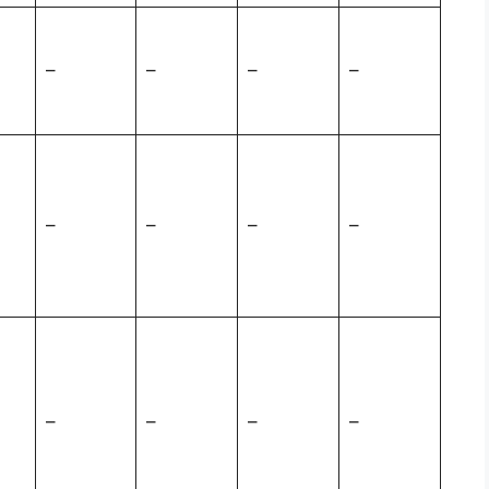
–
–
–
–
–
–
–
–
–
–
–
–