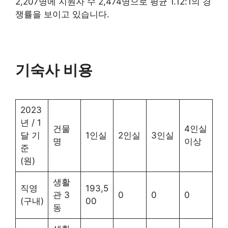
2,207명에 지원자 수 2,474명으로 평균 1.12:1의 경
쟁률을 보이고 있습니다.
기숙사 비용
2023
년 / 1
건물
4인실
달 기
1인실
2인실
3인실
명
이상
준
(원)
생활
직영
193,5
관 3
0
0
0
(구내)
00
동