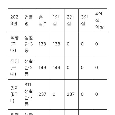
4인
202
건물
총
1인
2인
3인
실
3년
명
실수
실
실
실
이상
직영
생활
(구
관 3
138
138
0
0
0
내)
동
직영
생활
(구
관 2
149
149
0
0
0
내)
동
BTL
민자
생활
(BT
237
0
237
0
0
관 7
L)
동
직영
생활