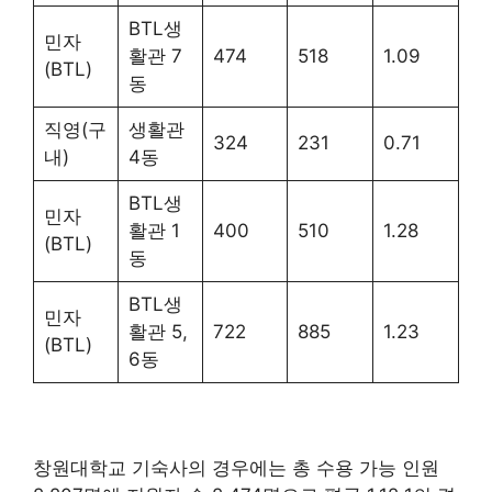
BTL생
민자
활관 7
474
518
1.09
(BTL)
동
직영(구
생활관
324
231
0.71
내)
4동
BTL생
민자
활관 1
400
510
1.28
(BTL)
동
BTL생
민자
활관 5,
722
885
1.23
(BTL)
6동
창원대학교 기숙사의 경우에는 총 수용 가능 인원