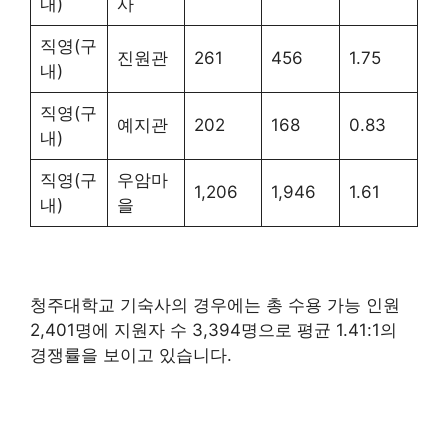
내)
사
직영(구
진원관
261
456
1.75
내)
직영(구
예지관
202
168
0.83
내)
직영(구
우암마
1,206
1,946
1.61
내)
을
청주대학교 기숙사의 경우에는 총 수용 가능 인원
2,401명에 지원자 수 3,394명으로 평균 1.41:1의
경쟁률을 보이고 있습니다.