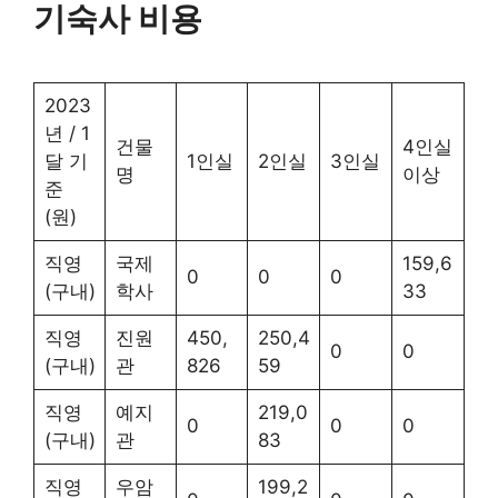
기숙사 비용
2023
년 / 1
건물
4인실
달 기
1인실
2인실
3인실
명
이상
준
(원)
직영
국제
159,6
0
0
0
(구내)
학사
33
직영
진원
450,
250,4
0
0
(구내)
관
826
59
직영
예지
219,0
0
0
0
(구내)
관
83
직영
우암
199,2