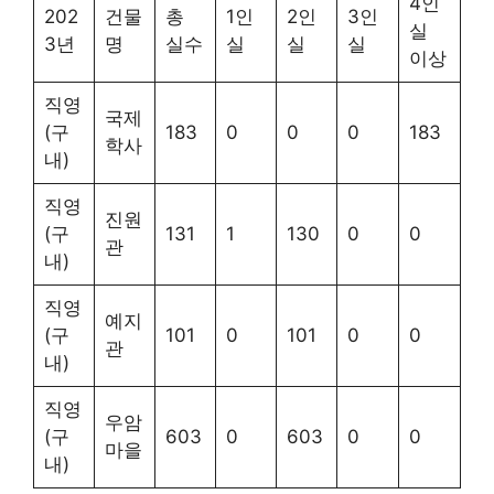
4인
202
건물
총
1인
2인
3인
실
3년
명
실수
실
실
실
이상
직영
국제
(구
183
0
0
0
183
학사
내)
직영
진원
(구
131
1
130
0
0
관
내)
직영
예지
(구
101
0
101
0
0
관
내)
직영
우암
(구
603
0
603
0
0
마을
내)