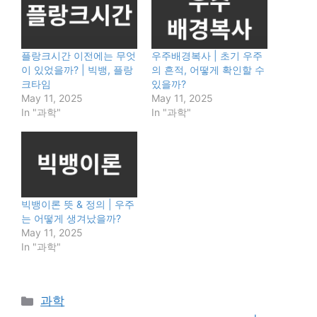
플랑크시간 이전에는 무엇
우주배경복사 | 초기 우주
이 있었을까? | 빅뱅, 플랑
의 흔적, 어떻게 확인할 수
크타임
있을까?
May 11, 2025
May 11, 2025
In "과학"
In "과학"
빅뱅이론 뜻 & 정의 | 우주
는 어떻게 생겨났을까?
May 11, 2025
In "과학"
Categories
과학