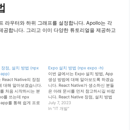
법
라우터와 하위 그래프를 설정합니다. Apollo는 각
제공합니다. 그리고 이미 다양한 튜토리얼을 제공하고
ve 장점, 설치 방법 (npx
Expo 설치 방법 (npx expo -h)
-app)
이번 글에서는 Expo 설치 방법, App
eact Native의 장점
생성 방법에 대해 알아보도록 하겠습
에 대해 알아보겠습니다.
니다. React Native가 생소하신 분들
ive를 처음 시작하시는 분
은 아래 문서를 먼저 참고하시길 바랍
po를 쓰는데 npx
니다. React Native 장점, 설치 방법
po-app를 통해 쉽게 프로
(npx create-expo-app) Expo로 애
July 7, 2023
능합니다. React
플리케이션을 개발하려면 두 가지 도
In "IT 개발"
리액트 네이티브(React
구가 필요합니다. 프로젝트를 제공하
 페이스북이 개발한 오픈
는 Expo CLI라는 명령줄 도구
 애플리케이션 프레임워
와 Android 및 iOS 플랫폼에서 프로