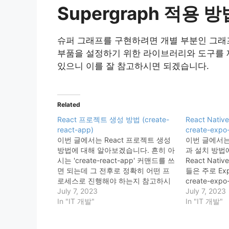
Supergraph 적용 방
슈퍼 그래프를 구현하려면 개별 부분인 그래프 
부품을 설정하기 위한 라이브러리와 도구를 
있으니 이를 잘 참고하시면 되겠습니다.
Related
React 프로젝트 생성 방법 (create-
React Nati
react-app)
create-expo
이번 글에서는 React 프로젝트 생성
이번 글에서는 R
방법에 대해 알아보겠습니다. 흔히 아
과 설치 방법
시는 'create-react-app' 커맨드를 쓰
React Nat
면 되는데 그 전후로 정확히 어떤 프
들은 주로 Ex
로세스로 진행해야 하는지 참고하시
create-ex
면 좋을 듯 합니다. React란? 먼저
July 7, 2023
젝트 설치가 가
July 7, 2023
React에 대해 간단히 알아야겠죠.
In "IT 개발"
Native란? 
In "IT 개발"
React를 쓰면 html 파일을 1개만 쓰
Native)는
면서도 다른 페이지를 보여주고 싶을
소스 모바일