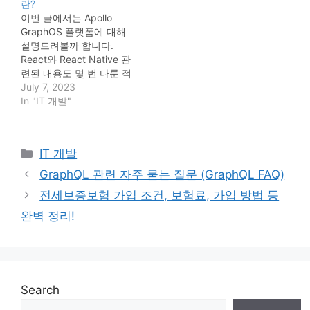
란?
니다. Apollo GraphOS 플
신 애플리케이션에서 데이
이번 글에서는 Apollo
랫폼이란? GraphQL 사용
터를 관리하는 것은 어려
GraphOS 플랫폼에 대해
이유 (Feat. GraphQL 장
운 일입니다. 대부분의 애
설명드려볼까 합니다.
점) GraphQL이 뭔가요?
플리케이션에는 아래와 같
React와 React Native 관
GraphQL은 데이터 쿼리
은 것들이 필요하기 때문
련된 내용도 몇 번 다룬 적
를 위한 언어입니다. 대부
입니다.. 각기 다른 데이터
이 있었는데 이에 대해서
July 7, 2023
분의 쿼리 언어(예: SQL)
요구 사항을 가진 여러 플
는 아래 글을 참고해주시
In "IT 개발"
와 달리 특정 유형의 데이
랫폼(웹, iOS 등)에 대한…
면 되겠습니다. React 프
터 저장소(예: MySQL 데
로젝트 생성 방법 (create-
이터베이스)를 쿼리하
react-app) React Native
는 데 GraphQL을 사용하
Categories
IT 개발
장점, 설치 방법 (npx
지 않습니다. 대
create-expo-app)
신 GraphQL을 사용하
GraphQL 관련 자주 묻는 질문 (GraphQL FAQ)
Apollo GraphOS 플랫폼이
여 다양한 소스에서 데이
전세보증보험 가입 조건, 보험료, 가입 방법 등
란? Apollo GraphOS는 데
터를 쿼리합니다.
이터, 서비스 및 기능의 통
GraphQL을 사용하면 클
완벽 정리!
합 네트워크인 수퍼그래프
라이언트(예: 웹 앱)는 필
를 구축, 관리 및 확장하
요한 정보가 포함된 데이
기 위한 플랫폼으로, 모
터 저장소를 알…
두 하나의 포괄적인 API
로 구성됩니다. 수퍼 그래
Search
프의 라우터에 대한 하나
의 쿼리로 애플리케이