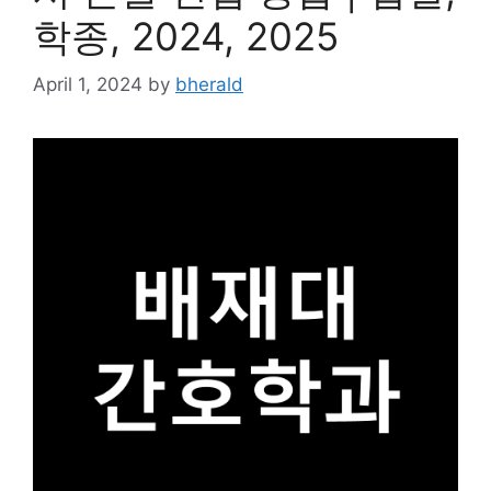
학종, 2024, 2025
April 1, 2024
by
bherald