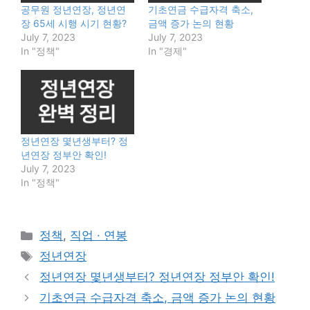
공무원 정년연장, 정년연
기초연금 수급자격 축소,
장 65세 시행 시기 현황?
금액 증가 논의 현황
July 7, 2023
July 7, 2023
In "정책"
In "경제"
정년연장 몇년생부터? 정
년연장 정부안 확인!
July 7, 2023
In "정책"
Categories
정책
,
직업 · 연봉
Tags
정년연장
정년연장 몇년생부터? 정년연장 정부안 확인!
기초연금 수급자격 축소, 금액 증가 논의 현황