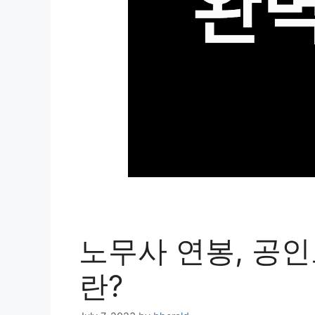
노무사 연봉, 공인
란?