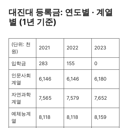
대진대 등록금: 연도별 · 계열
별 (1년 기준)
(단위: 천
2021
2022
2023
원)
입학금
283
155
0
인문사회
6,146
6,146
6,180
계열
자연과학
7,565
7,579
7,652
계열
예체능계
8,118
8,118
8,159
열