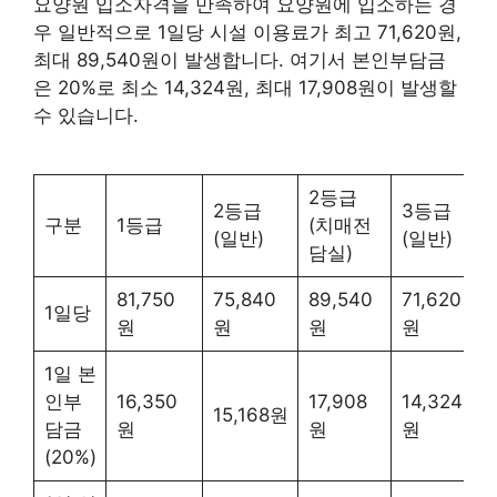
요양원 입소자격을 만족하여 요양원에 입소하는 경
우 일반적으로 1일당 시설 이용료가 최고 71,620원,
최대 89,540원이 발생합니다. 여기서 본인부담금
은 20%로 최소 14,324원, 최대 17,908원이 발생할
수 있습니다.
2등급
2등급
3등급
구분
1등급
(치매전
(일반)
(일반)
담실)
81,750
75,840
89,540
71,620
1일당
원
원
원
원
1일 본
인부
16,350
17,908
14,324
15,168원
담금
원
원
원
(20%)