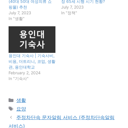
(40대 50대 여성의류 쇼
장 65세 시행 시기 현황?
핑몰) 추천
July 7, 2023
July 7, 2023
In "정책"
In "생활"
용인대 기숙사 | 기숙사비,
비용, 더트리니, 코업, 생활
관, 용인대학교
February 2, 2024
In "기숙사"
Categories
생활
Tags
요양
주정차단속 문자알림 서비스 (주정차단속알림
서비스)