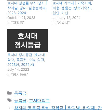
호서대 경쟁률 수시 정시 |
호서대 기숙사 | 기숙사비,
학과별, 공대, 실용음악과,
비용, 생활관, 행복기숙사,
2023, 2024
천안, 아산
October 21, 2023
January 12, 2024
In "경쟁률"
In "기숙사"
호서대 정시등급 (호서대
학교, 등급컷, 수능, 입결,
2023년, 2024년)
July 14, 2023
In "정시등급"
Categories
등록금
Tags
등록금
,
호서대학교
상지대 등록금 학비 장학금 | 학과별, 한의대, 간